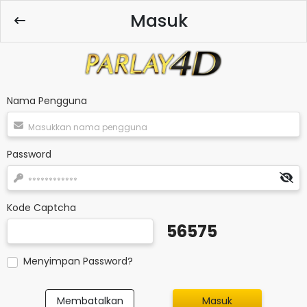
Masuk
Nama Pengguna
Password
Kode Captcha
56575
Menyimpan Password?
Membatalkan
Masuk